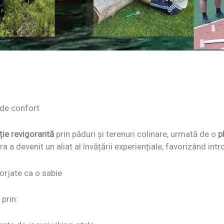
 de confort
ie revigorantă
prin păduri și terenuri colinare, urmată de o
p
 a devenit un aliat al învățării experiențiale, favorizând int
forjate ca o sabie
 prin: