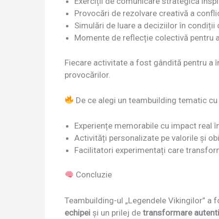
Exerciții de comunicare strategică inspir
Provocări de rezolvare creativă a conflic
Simulări de luare a deciziilor în condiții
Momente de reflecție colectivă pentru 
Fiecare activitate a fost gândită pentru a î
provocărilor.
De ce alegi un teambuilding tematic cu
Experiențe memorabile cu impact real î
Activități personalizate pe valorile și ob
Facilitatori experimentați care transform
Concluzie
Teambuilding-ul „Legendele Vikingilor” a f
echipei
și un prilej de
transformare autent