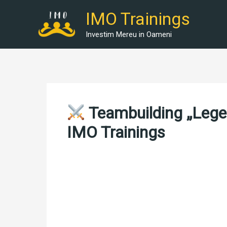
Skip
IMO Trainings
to
content
Investim Mereu in Oameni
Teambuilding „Legend
IMO Trainings