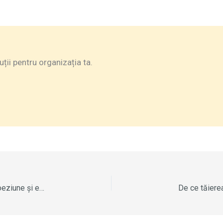
ii pentru organizația ta.
luție personală