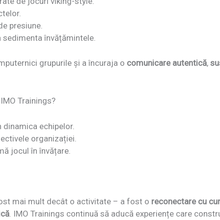
ate de jocuri viking-style.
telor.
 de presiune.
a sedimenta învățămintele.
mputernici grupurile și a încuraja o
comunicare autentică
,
su
 IMO Trainings?
n dinamica echipelor.
iectivele organizației.
ă jocul în învățare.
ost mai mult decât o activitate – a fost o
reconectare cu cura
ică
. IMO Trainings continuă să aducă experiențe care construie