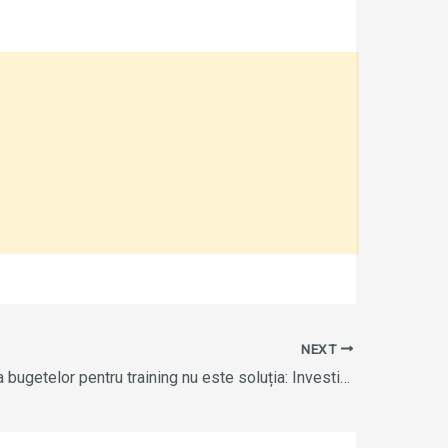
NEXT
De ce tăierea bugetelor pentru training nu este soluția: Investiția în educație continuă salvează companii