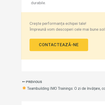
durabile.
Crește performanța echipei tale!
Împreună vom descoperi cele mai bune soluț
CONTACTEAZĂ-NE
PREVIOUS
Teambuilding IMO Trainings: O zi de învățare, coeziune și evo