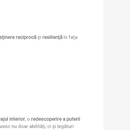
sținere reciprocă
și
resiliență
în fața
jul interior
, o
redescoperire a puterii
sc nu doar abilități, ci și legături