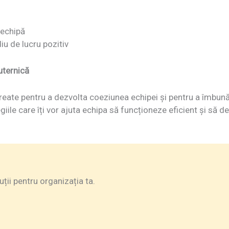
e echipă
iu de lucru pozitiv
uternică
ate pentru a dezvolta coeziunea echipei și pentru a îmbunătăți
giile care îți vor ajuta echipa să funcționeze eficient și să d
ii pentru organizația ta.