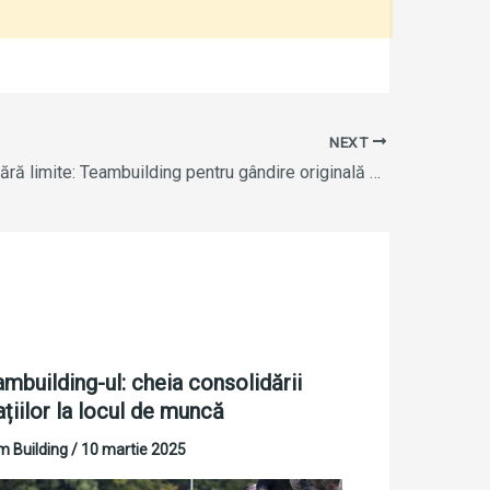
NEXT
Creativitate fără limite: Teambuilding pentru gândire originală și soluționarea provocărilor
mbuilding-ul: cheia consolidării
ațiilor la locul de muncă
 Building
/
10 martie 2025