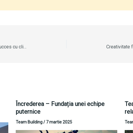
Puterea empatiei în vânzări: secretul relațiilor de succes cu clienții
Încrederea – Fundația unei echipe
Tea
puternice
rel
Team Building
/
7 martie 2025
Team