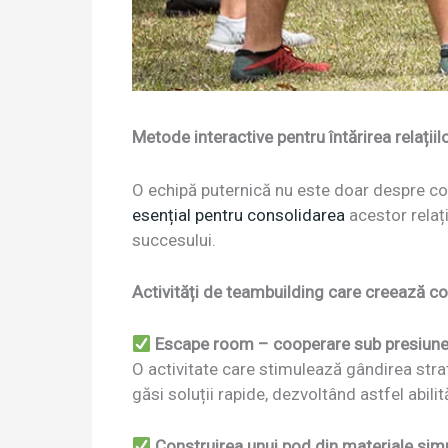
Metode interactive pentru întărirea relațiil
O echipă puternică nu este doar despre co
esențial pentru consolidarea
acestor relaț
succesului.
Activități de teambuilding care creează co
Escape room – cooperare sub presiun
O activitate care stimulează gândirea stra
găsi soluții rapide, dezvoltând astfel abili
Construirea unui pod din materiale sim