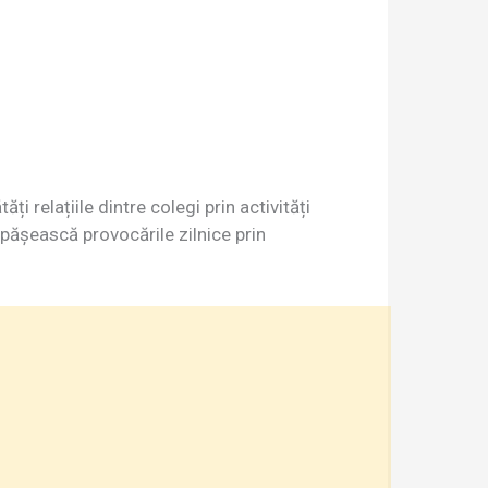
 relațiile dintre colegi prin activități
epășească provocările zilnice prin