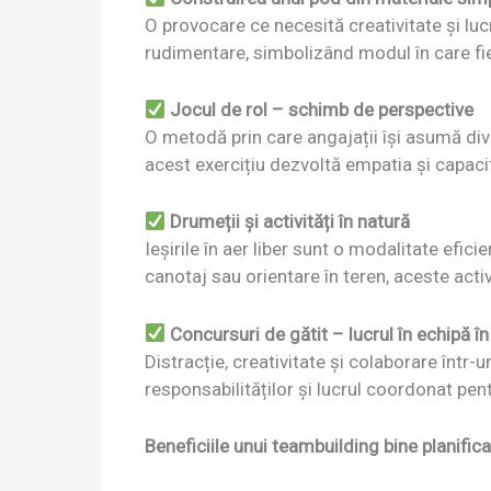
O provocare ce necesită creativitate și luc
rudimentare, simbolizând modul în care fiec
Jocul de rol – schimb de perspective
O metodă prin care angajații își asumă dive
acest exercițiu dezvoltă empatia și capaci
Drumeții și activități în natură
Ieșirile în aer liber sunt o modalitate efi
canotaj sau orientare în teren, aceste acti
Concursuri de gătit – lucrul în echipă î
Distracție, creativitate și colaborare într-u
responsabilităților și lucrul coordonat pe
Beneficiile unui teambuilding bine planifica