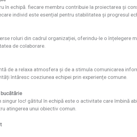
ru în echipă. fiecare membru contribuie la proiectarea și con
are individ este esențial pentru stabilitatea și progresul ech
rse roluri din cadrul organizației, oferindu-le o înțelegere m
tatea de colaborare.
cientă de a relaxa atmosfera și de a stimula comunicarea info
vități întăresc coeziunea echipei prin experiențe comune.
n bucătărie
n singur loc! gătitul în echipă este o activitate care îmbină abi
ntru atingerea unui obiectiv comun.
t