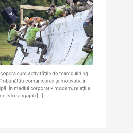
coperă cum activitățile de teambuilding
 îmbunătăți comunicarea și motivația în
ipă. În mediul corporativ modern, relațiile
de între angajați […]