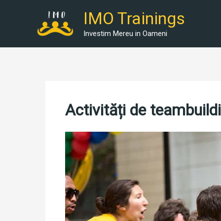
Skip
IMO Trainings
to
content
Investim Mereu in Oameni
Activități de teambuild