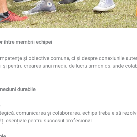
or între membrii echipei
mpetențe și obiective comune, ci și despre conexiunile auten
ii și pentru crearea unui mediu de lucru armonios, unde cola
nexiuni durabile
e
tegică, comunicarea și colaborarea. echipa trebuie să rezol
tăți esențiale pentru succesul profesional.
ple