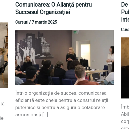
Comunicarea: O Alianță pentru
De 
Succesul Organizației
Pub
int
Cursuri
/
7 martie 2025
Curs
Într-o organizație de succes, comunicarea
eficientă este cheia pentru a construi relații
ctă
Îmb
puternice și pentru a asigura o colaborare
Abil
armonioasă […]
ie
cor
est