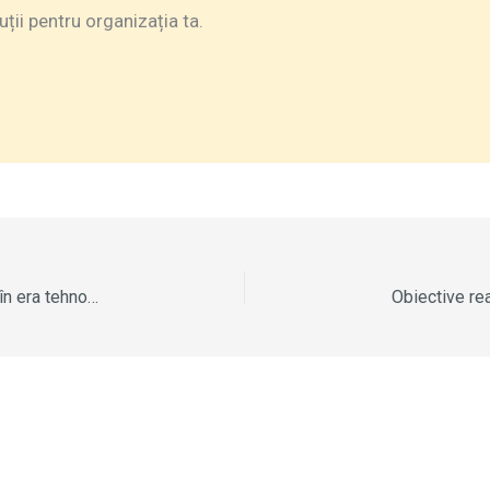
ii pentru organizația ta.
Cursuri pe competențe digitale – cheia succesului în era tehnologiei