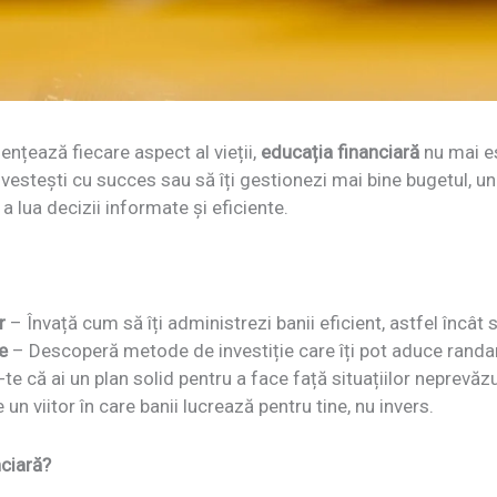
uențează fiecare aspect al vieții,
educația financiară
nu mai es
investești cu succes sau să îți gestionezi mai bine bugetul, un
 lua decizii informate și eficiente.
r
– Învață cum să îți administrezi banii eficient, astfel încât 
te
– Descoperă metode de investiție care îți pot aduce randam
te că ai un plan solid pentru a face față situațiilor neprevăz
un viitor în care banii lucrează pentru tine, nu invers.
nciară?