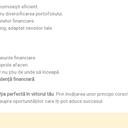
nomisești eficient.
tru diversificarea portofoliului.
nelor financiare.
ng, adaptat nevoilor tale.
iurile financiare.
priile afaceri.
 nu știu de unde să înceapă.
dență financiară
.
ția perfectă în viitorul tău
. Prin învățarea unor principii corec
supra oportunităților care îți pot aduce succesul.