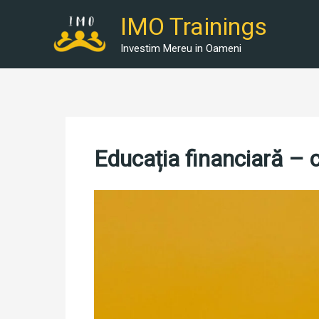
Skip
IMO Trainings
to
content
Investim Mereu in Oameni
Educația financiară – c