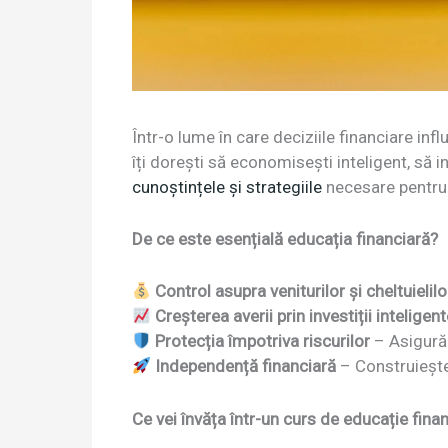
Într-o lume în care deciziile financiare infl
îți dorești să economisești inteligent, să 
cunoștințele și strategiile
necesare pentru a
De ce este esențială educația financiară?
Control asupra veniturilor și cheltuielilo
Creșterea averii prin investiții inteligen
Protecția împotriva riscurilor
– Asigură-
Independență financiară
– Construiește 
Ce vei învăța într-un curs de educație fina