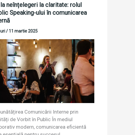
la neînțelegeri la claritate: rolul
lic Speaking-ului în comunicarea
ernă
uri
/
11 martie 2025
unătățirea Comunicării Interne prin
ități de Vorbit în Public În mediul
porativ modern, comunicarea eficientă
e esențială pentru succesul