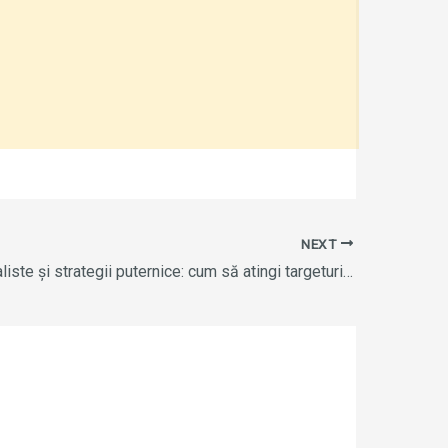
NEXT
Obiective realiste și strategii puternice: cum să atingi targeturile în vânzări