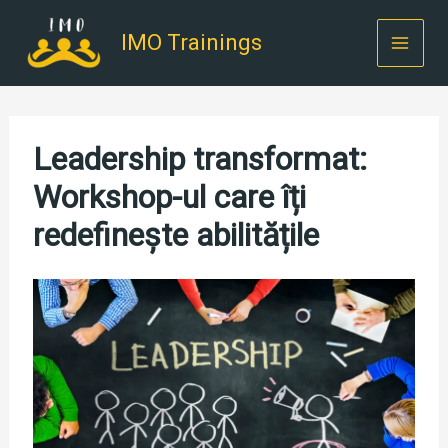
Skip
to
IMO Trainings
content
Leadership transformat:
Workshop-ul care îți
redefinește abilitățile