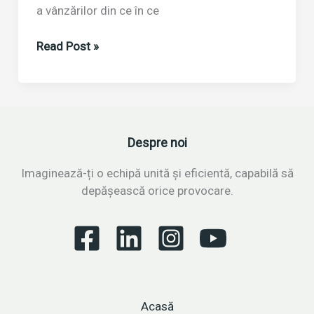
a vânzărilor din ce în ce
Puterea
Read Post »
empatiei
în
vânzări:
secretul
relațiilor
Despre noi
de
succes
Imaginează-ți o echipă unită și eficientă, capabilă să
cu
depășească orice provocare.
clienții
Acasă