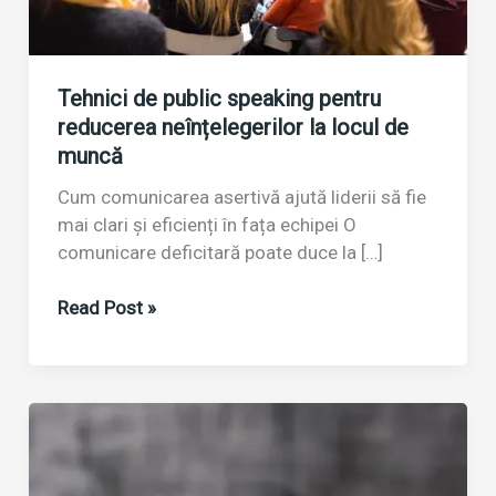
Tehnici de public speaking pentru
reducerea neînțelegerilor la locul de
muncă
Cum comunicarea asertivă ajută liderii să fie
mai clari și eficienți în fața echipei O
comunicare deficitară poate duce la […]
Tehnici
Read Post »
de
public
speaking
pentru
reducerea
neînțelegerilor