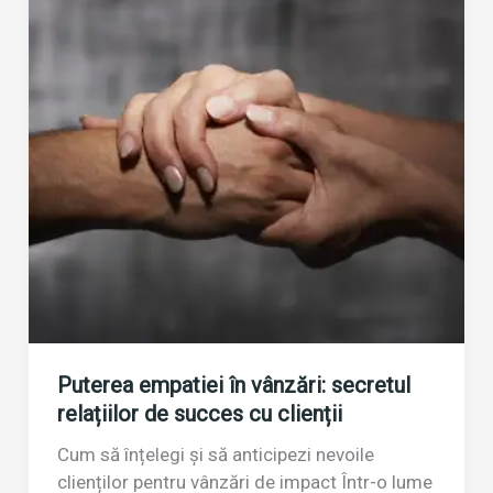
la
locul
de
muncă
Puterea empatiei în vânzări: secretul
relațiilor de succes cu clienții
Cum să înțelegi și să anticipezi nevoile
clienților pentru vânzări de impact Într-o lume