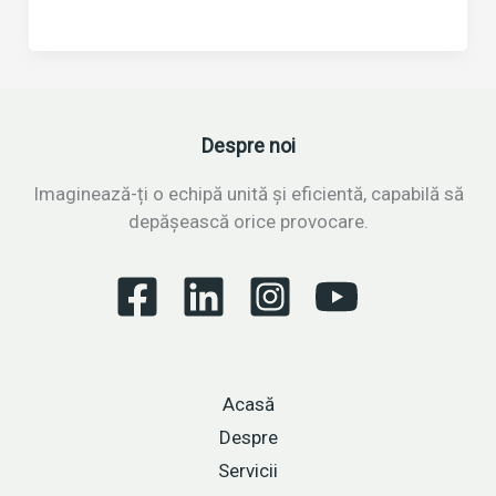
de
improvizație
și
creativitate:
dezvoltarea
Despre noi
spontaneității
și
Imaginează-ți o echipă unită și eficientă, capabilă să
colaborării
depășească orice provocare.
Acasă
Despre
Servicii