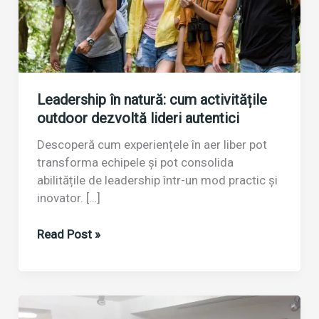
Leadership în natură: cum activitățile
outdoor dezvoltă lideri autentici
Descoperă cum experiențele în aer liber pot
transforma echipele și pot consolida
abilitățile de leadership într-un mod practic și
inovator. […]
Leadership
Read Post »
în
natură:
cum
activitățile