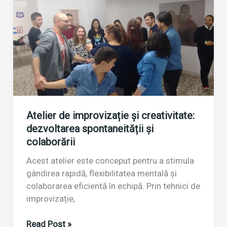
outdoor
dezvoltă
lideri
autentici
Atelier de improvizație și creativitate:
dezvoltarea spontaneității și
colaborării
Acest atelier este conceput pentru a stimula
gândirea rapidă, flexibilitatea mentală și
colaborarea eficientă în echipă. Prin tehnici de
improvizație,
Atelier
Read Post »