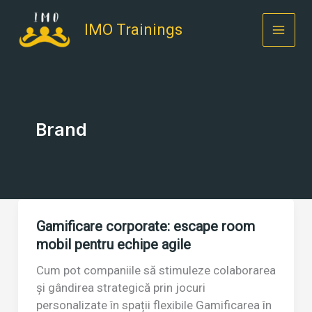
Skip
to
IMO Trainings
content
Brand
Gamificare corporate: escape room
mobil pentru echipe agile
Cum pot companiile să stimuleze colaborarea
și gândirea strategică prin jocuri
personalizate în spații flexibile Gamificarea în