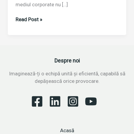
mediul corporate nu […]
Gamificare
Read Post »
corporate:
escape
room
mobil
pentru
Despre noi
echipe
agile
Imaginează-ți o echipă unită și eficientă, capabilă să
depășească orice provocare.
Acasă