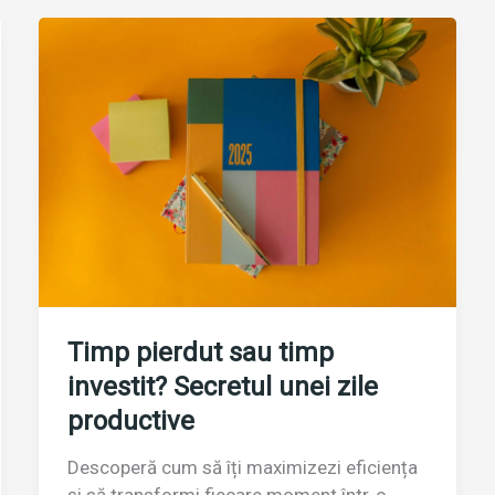
Timp pierdut sau timp
investit? Secretul unei zile
productive
Descoperă cum să îți maximizezi eficiența
și să transformi fiecare moment într-o