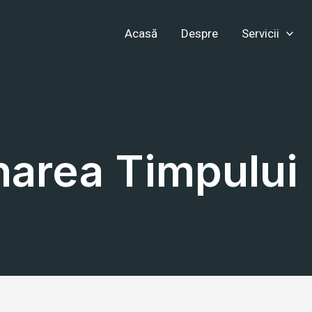
Acasă
Despre
Servicii
narea Timpului