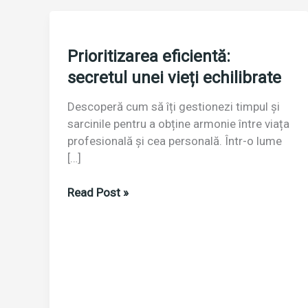
Prioritizarea eficientă:
secretul unei vieți echilibrate
Descoperă cum să îți gestionezi timpul și
sarcinile pentru a obține armonie între viața
profesională și cea personală. Într-o lume
[…]
Prioritizarea
Read Post »
eficientă:
secretul
unei
vieți
echilibrate