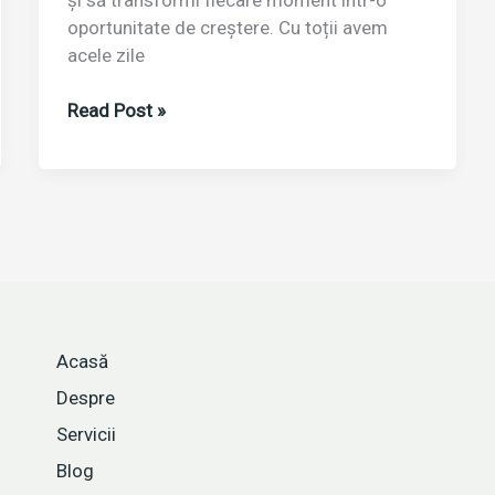
oportunitate de creștere. Cu toții avem
acele zile
Timp
Read Post »
pierdut
sau
timp
investit?
Secretul
unei
zile
productive
Acasă
Despre
Servicii
Blog