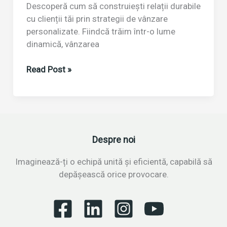
Descoperă cum să construiești relații durabile
cu clienții tăi prin strategii de vânzare
personalizate. Fiindcă trăim într-o lume
dinamică, vânzarea
Abordarea
Read Post »
personalizată
a
clienților
în
vânzări
Despre noi
Imaginează-ți o echipă unită și eficientă, capabilă să
depășească orice provocare.