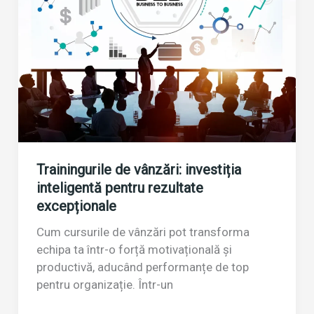
conversiile
Trainingurile de vânzări: investiția
inteligentă pentru rezultate
excepționale
Cum cursurile de vânzări pot transforma
echipa ta într-o forță motivațională și
productivă, aducând performanțe de top
pentru organizație. Într-un