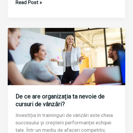
Trainingurile
Read Post »
de
vânzări:
investiția
inteligentă
pentru
rezultate
excepționale
De ce are organizația ta nevoie de
cursuri de vânzări?
Investiția în traininguri de vânzări este cheia
succesului și creșterii performanței echipei
tale. Într-un mediu de afaceri competitiv,