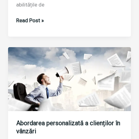
abilitățile de
De
Read Post »
ce
are
organizația
ta
nevoie
de
cursuri
de
vânzări?
Abordarea personalizată a clienților în
vânzări