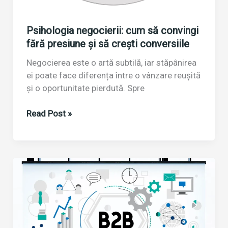
Psihologia negocierii: cum să convingi
fără presiune și să crești conversiile
Negocierea este o artă subtilă, iar stăpânirea
ei poate face diferența între o vânzare reușită
și o oportunitate pierdută. Spre
Psihologia
Read Post »
negocierii:
cum
să
convingi
fără
presiune
și
să
crești