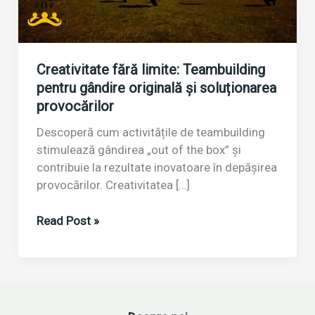
Creativitate fără limite: Teambuilding
pentru gândire originală și soluționarea
provocărilor
Descoperă cum activitățile de teambuilding
stimulează gândirea „out of the box” și
contribuie la rezultate inovatoare în depășirea
provocărilor. Creativitatea […]
Creativitate
Read Post »
fără
limite:
Teambuilding
pentru
gândire