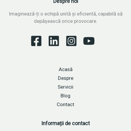
Despre noi
originală
și
Imaginează-ți o echipă unită și eficientă, capabilă să
soluționarea
depășească orice provocare.
provocărilor
Acasă
Despre
Servicii
Blog
Contact
Informații de contact