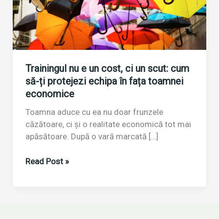
Trainingul nu e un cost, ci un scut: cum
să-ți protejezi echipa în fața toamnei
economice
Toamna aduce cu ea nu doar frunzele
căzătoare, ci și o realitate economică tot mai
apăsătoare. După o vară marcată […]
Trainingul
Read Post »
nu
e
un
cost,