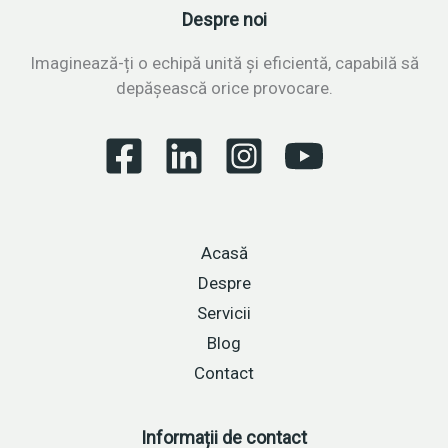
ci
Despre noi
un
scut:
Imaginează-ți o echipă unită și eficientă, capabilă să
cum
depășească orice provocare.
să-
ți
protejezi
echipa
în
fața
Acasă
toamnei
economice
Despre
Servicii
Blog
Contact
Informații de contact