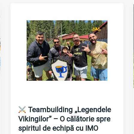
centrul
culturii
organizaționale
Teambuilding „Legendele
Vikingilor” – O călătorie spre
spiritul de echipă cu IMO