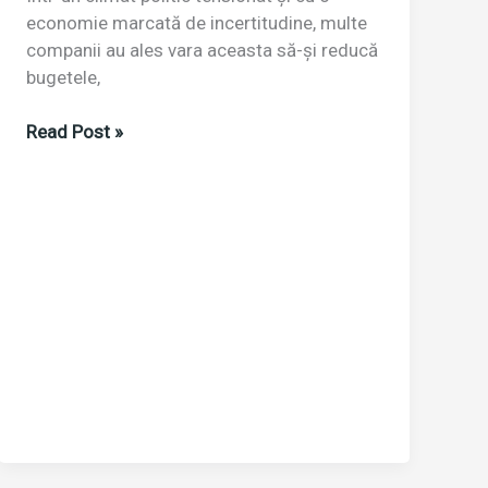
economie marcată de incertitudine, multe
companii au ales vara aceasta să-și reducă
bugetele,
Toamna
Read Post »
nu
se
numără
doar
restructurările:
de
ce
educația
internă
e
cea
mai
bună