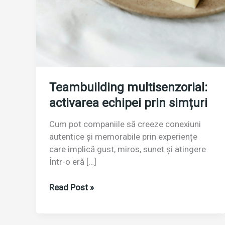
Teambuilding multisenzorial:
activarea echipei prin simțuri
Cum pot companiile să creeze conexiuni
autentice și memorabile prin experiențe
care implică gust, miros, sunet și atingere
Într-o eră […]
Teambuilding
Read Post »
multisenzorial:
activarea
echipei