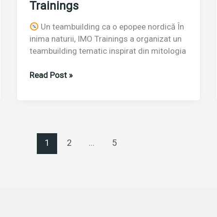
Trainings
Un teambuilding ca o epopee nordică În
inima naturii, IMO Trainings a organizat un
teambuilding tematic inspirat din mitologia
Read Post »
Teambuilding
„Legendele
Vikingilor”
–
O
1
2
…
5
călătorie
spre
spiritul
de
echipă
cu