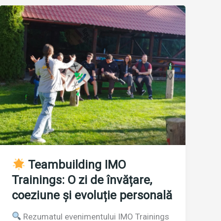
investiție
în
vremuri
instabile
Teambuilding IMO
Trainings: O zi de învățare,
coeziune și evoluție personală
Rezumatul evenimentului IMO Trainings