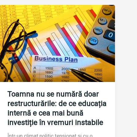
Toamna nu se numără doar
restructurările: de ce educația
internă e cea mai bună
investiție în vremuri instabile
Într-un climat politic tensionat și cu o