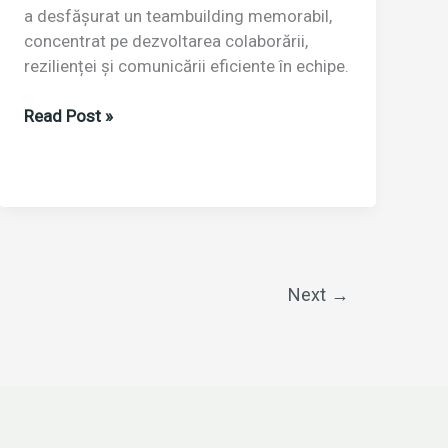
a desfășurat un teambuilding memorabil,
concentrat pe dezvoltarea colaborării,
rezilienței și comunicării eficiente în echipe.
Read Post »
Teambuilding
IMO
Trainings:
O
zi
de
învățare,
Next
→
coeziune
și
evoluție
personală