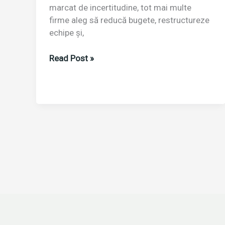
marcat de incertitudine, tot mai multe
firme aleg să reducă bugete, restructureze
echipe și,
De
Read Post »
ce
tăierea
bugetelor
pentru
training
nu
este
soluția:
Investiția
în
educație
continuă
salvează