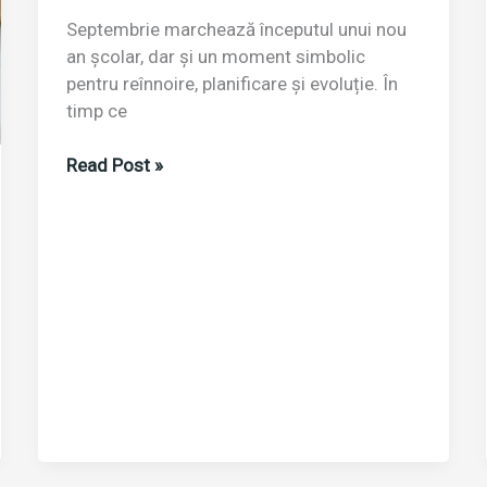
Septembrie marchează începutul unui nou
an școlar, dar și un moment simbolic
pentru reînnoire, planificare și evoluție. În
timp ce
Școala
Read Post »
a
început,
dar
ce
învață
angajații?
Cum
să
readuci
educația
în