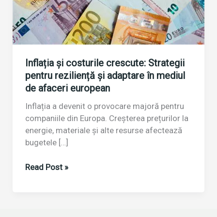
Inflația și costurile crescute: Strategii
pentru reziliență și adaptare în mediul
de afaceri european
Inflația a devenit o provocare majoră pentru
companiile din Europa. Creșterea prețurilor la
energie, materiale și alte resurse afectează
bugetele […]
Inflația
Read Post »
și
costurile
crescute:
Strategii