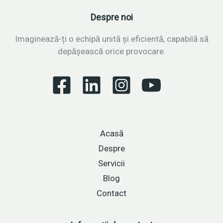
pentru
Despre noi
reziliență
și
Imaginează-ți o echipă unită și eficientă, capabilă să
adaptare
depășească orice provocare.
în
mediul
de
afaceri
european
Acasă
Despre
Servicii
Blog
Contact