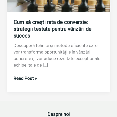
Cum să crești rata de conversie:
strategii testate pentru vânzări de
succes
Descoperă tehnici și metode eficiente care
vor transforma oportunitățile în vânzări
concrete și vor aduce rezultate excepționale
echipei tale de […]
Cum
Read Post »
să
crești
rata
de
conversie:
Despre noi