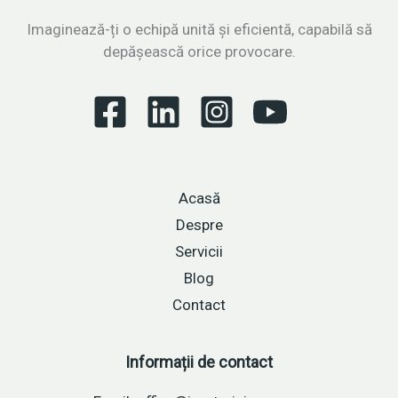
strategii
testate
Imaginează-ți o echipă unită și eficientă, capabilă să
pentru
depășească orice provocare.
vânzări
de
succes
Acasă
Despre
Servicii
Blog
Contact
Informații de contact