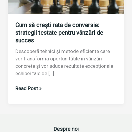
Cum să crești rata de conversie:
strategii testate pentru vânzări de
succes
Descoperă tehnici și metode eficiente care
vor transforma oportunitățile în vânzări
concrete și vor aduce rezultate excepționale
echipei tale de […]
Cum
Read Post »
să
crești
rata
de
conversie:
Despre noi