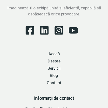
strategii
testate
Imaginează-ți o echipă unită și eficientă, capabilă să
pentru
depășească orice provocare.
vânzări
de
succes
Acasă
Despre
Servicii
Blog
Contact
Informații de contact