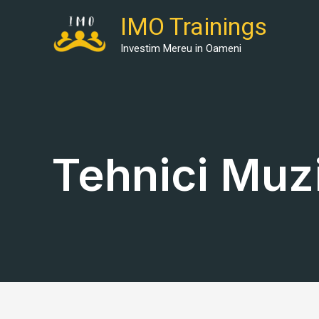
Skip
IMO Trainings
to
content
Investim Mereu in Oameni
Tehnici Muz