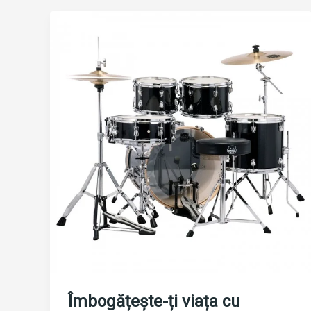
Îmbogățește-ți viața cu