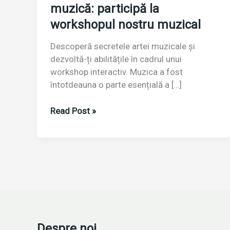
muzică: participă la
workshopul nostru muzical
Descoperă secretele artei muzicale și
dezvoltă-ți abilitățile în cadrul unui
workshop interactiv. Muzica a fost
întotdeauna o parte esențială a […]
Îmbogățește-
Read Post »
ți
viața
cu
muzică:
participă
la
workshopul
nostru
muzical
Despre noi