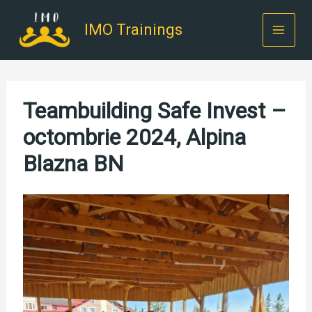
Skip
to
IMO Trainings
content
Teambuilding Safe Invest –
octombrie 2024, Alpina
Blazna BN