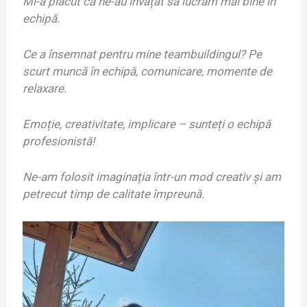
Mi-a plăcut că ne-au învățat să lucrăm mai bine în
echipă.
Ce a însemnat pentru mine teambuildingul? Pe
scurt muncă în echipă, comunicare, momente de
relaxare.
Emoție, creativitate, implicare – sunteți o echipă
profesionistă!
Ne-am folosit imaginația într-un mod creativ și am
petrecut timp de calitate împreună.