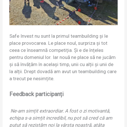
Safe Invest nu sunt la primul teambuilding și le
place provocarea. Le place noul, surpriza și tot
ceea ce înseamnă competiția. Și e de înțeles
pentru domeniul lor. Iar nouă ne place să ne jucăm
și să învățăm în același timp, unii cu alții și unii de
la alții. Drept dovadă am avut un teambuilding care
a trecut pe nesimțite.
Feedback participan
ți
Ne-am simțit extraordiar. A fost o zi motivantă,
echipa s-a simțit incredibil, nu pot să cred că am
putut să rezistăm noi la vârsta noastră, atâta