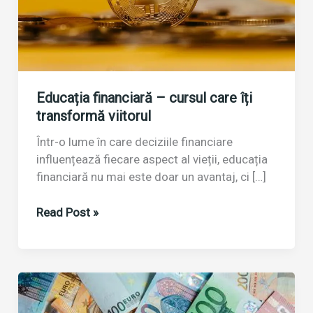
Educația financiară – cursul care îți
transformă viitorul
Într-o lume în care deciziile financiare
influențează fiecare aspect al vieții, educația
financiară nu mai este doar un avantaj, ci […]
Educația
Read Post »
financiară
–
cursul
care
îți