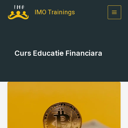
Skip
to
IMO Trainings
content
Curs Educatie Financiara