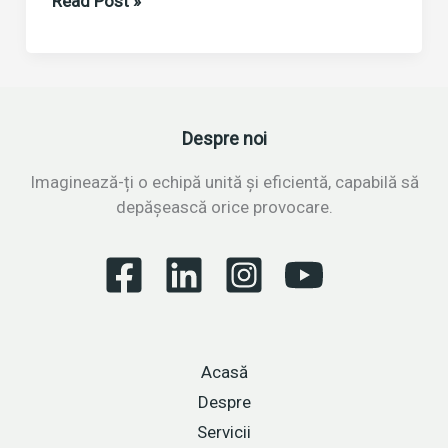
Read Post »
și
costurile
crescute:
Strategii
pentru
Despre noi
reziliență
și
Imaginează-ți o echipă unită și eficientă, capabilă să
adaptare
depășească orice provocare.
în
mediul
de
afaceri
european
Acasă
Despre
Servicii