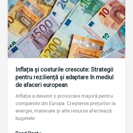
transformă
viitorul
Inflația și costurile crescute: Strategii
pentru reziliență și adaptare în mediul
de afaceri european
Inflația a devenit o provocare majoră pentru
companiile din Europa. Creșterea prețurilor la
energie, materiale și alte resurse afectează
bugetele
Inflația